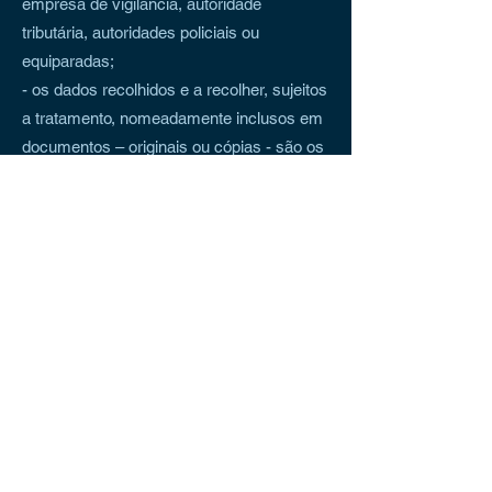
empresa de vigilância, autoridade
tributária, autoridades policiais ou
equiparadas;
- os dados recolhidos e a recolher, sujeitos
a tratamento, nomeadamente inclusos em
documentos – originais ou cópias - são os
seguintes: número de identificação civil,
fiscal, incluindo cópias de tais documentos
quando legalmente exigível, sendo os
mesmos rasurados e com indicação que
se destinam à presente contratação;
morada, contacto telefónico, endereço
eletrónico;
- os dados recolhidos, serão conservados
para fins de gestão administrativa, e serão
destruídos entre o 13.º e o 18.º mês após o
termo do contrato, exceto se se encontrar
em curso ação judicial em que se discuta