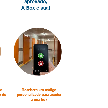
aprovado,
A Box é sua!
 o
Receberá um código
o de
personalizado para aceder
à sua box