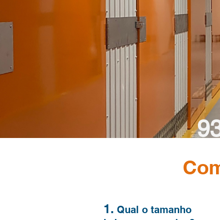
Arr
de
Self st
9
Com
1.
Qual
o
t
amanho