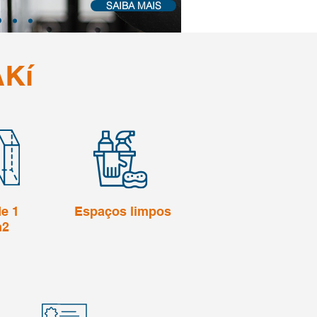
SAIBA MAIS
Kí
e 1
Espaços limpos
m2