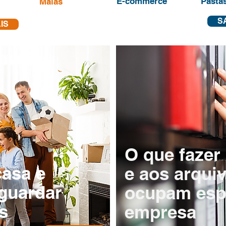
E-commerce
Pastas
Malas
S
IS
O que fazer
casa e
e aos arqui
guardar
ocupam esp
s
empresa