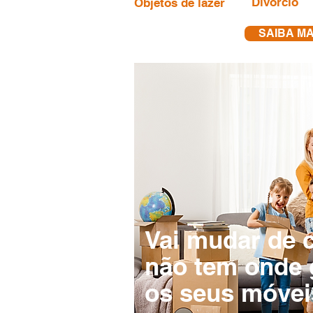
Divórcio
Objetos de lazer
SAIBA MA
Vai mudar de 
não tem onde 
os seus móvei