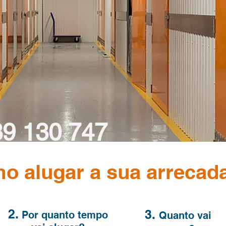
ecadações
 1 a 25m2
orage no Centro de Setúbal
39 130 747
o alugar a sua arrecad
Custo de chamada móvel nacional
2.
3.
Por quanto
tempo
Quanto
vai