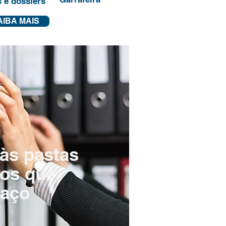
 e dossiers
AIBA MAIS
 às pastas
vos que
aço