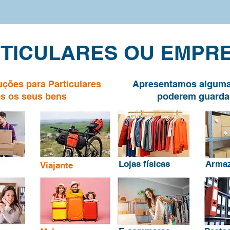
TICULARES OU EMPR
ções para Particulares
Apresentamos alguma
s os seus bens
poderem guardar
Lojas físicas
Arma
Viajante