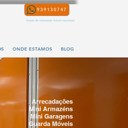
939130747
Custo de chamada móvel nacional
OS
ONDE ESTAMOS
BLOG
FAQ
Arrecadações
Mini Armazéns
Mini Garagens
Guarda Móveis