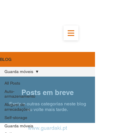
BLOG
Guarda móveis
All Posts
Posts em breve
Auto-
armazenamento
Explore outras categorias neste blog
Aluguer de
ou volte mais tarde.
arrecadações
Self-storage
Guarda móveis
www.guardaki.pt